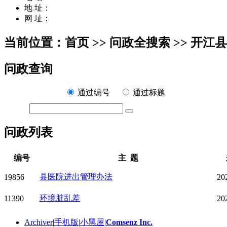
地 址：
网 址：
当前位置：首页 >> 问政全搜索 >> 开江
问政查询
通过编号
通过标题
问政列表
编号
主 题
县医院进出管理办法
19856
20
环境脏乱差
11390
20
Archiver
|
手机版
|
小黑屋
|
Comsenz Inc.