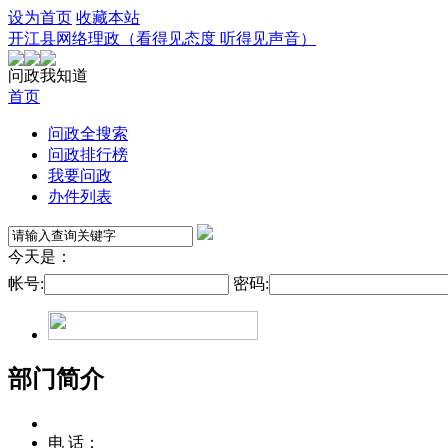
设为首页
收藏本站
开江县网络理政（看得见态度 听得见声音）
问政我知道
首页
问政全搜索
问政排行榜
我要问政
办件列表
今天是：
帐号:
密码:
部门简介
电 话：