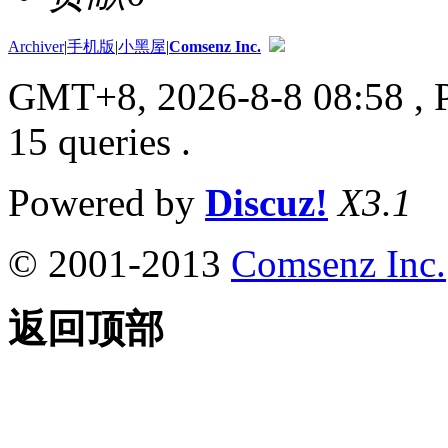
Archiver
|
手机版
|
小黑屋
|
Comsenz Inc.
GMT+8, 2026-8-8 08:58
, 
15 queries .
Powered by
Discuz!
X3.1
© 2001-2013
Comsenz Inc.
返回顶部