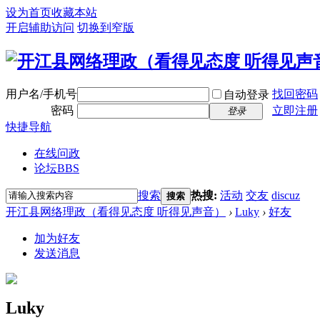
设为首页
收藏本站
开启辅助访问
切换到窄版
用户名/手机号
找回密码
自动登录
密码
立即注册
登录
快捷导航
在线问政
论坛
BBS
搜索
热搜:
活动
交友
discuz
搜索
开江县网络理政（看得见态度 听得见声音）
›
Luky
›
好友
加为好友
发送消息
Luky